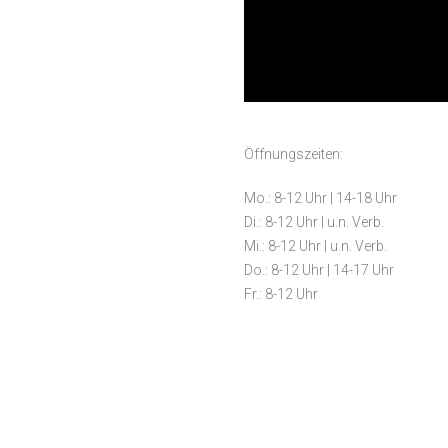
LEISTUNGEN
ZAHNÄSTHETIK
ZAHNERSATZ & -ERHALT
FUNKTIONSDIAGNOSTIK
PRAXIS
Öffnungszeiten:
Mo.: 8-12 Uhr | 14-18 Uhr
Di.: 8-12 Uhr | u.n. Verb.
Mi.: 8-12 Uhr | u.n. Verb.
Do.: 8-12 Uhr | 14-17 Uhr
Fr.: 8-12 Uhr